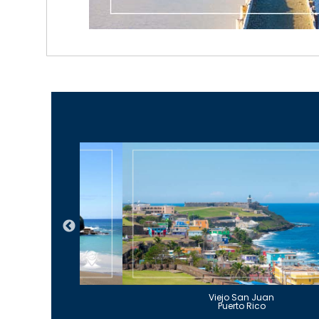
Guajataca
Viejo San Juan
to Rico
Puerto Rico