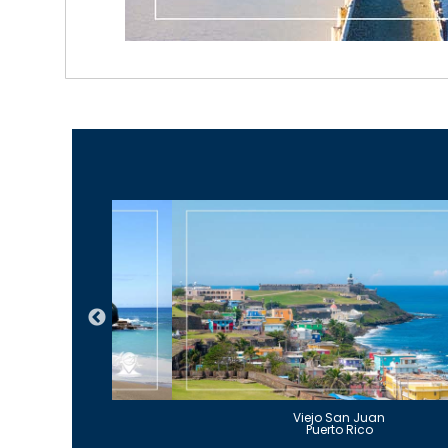
Guajataca
Viejo San Juan
to Rico
Puerto Rico