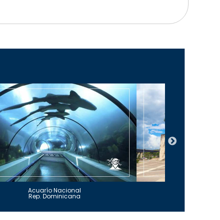
Acuarío Nacional
Alcázar 
Rep. Dominicana
Rep. Do