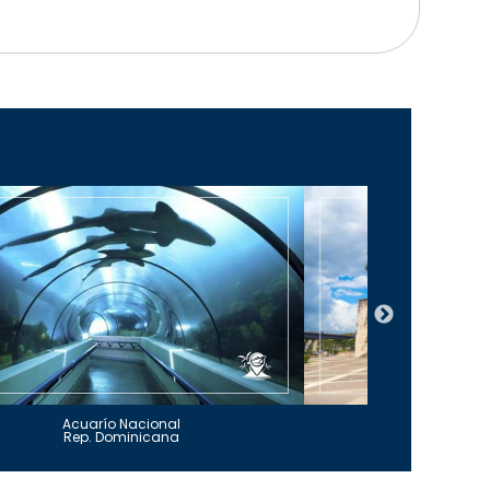
Acuarío Nacional
Alcázar 
Rep. Dominicana
Rep. Do