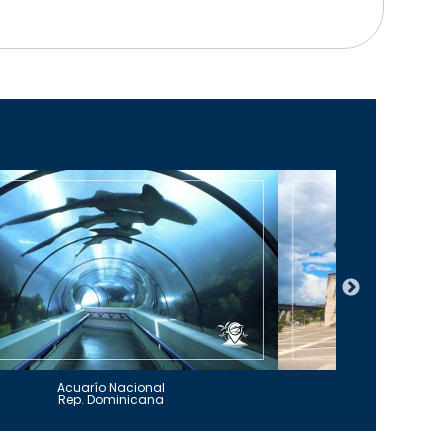
Acuarío Nacional
Alcázar 
Rep. Dominicana
Rep. Do