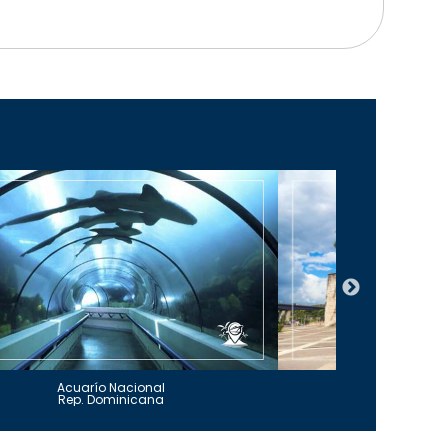
Acuarío Nacional
Alcázar 
Rep. Dominicana
Rep. Do