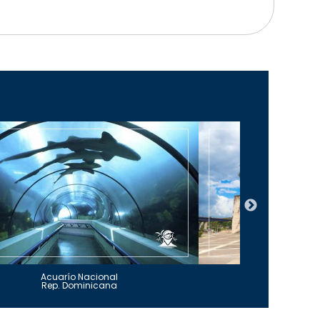
Acuarío Nacional
Alcázar 
Rep. Dominicana
Rep. Do