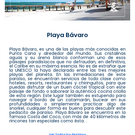
Playa Bávaro
Playa Bávaro, es una de las playas más conocidas en
Punta Cana y alrededor del mundo. Sus cristalinas
aguas y su arena blanca conforman uno de esos
paisajes paradisíacos que no defraudan, en definitiva,
el Caribe en su máxima esencia. No es de extrañar que
la UNESCO la haya declarado entre las tres mejores
playas del planeta. En las inmediaciones de este
paraíso, se encuentran servicios de toda clase como
hoteles, resorts, restaurantes y chiringuitos, para que
puedas disfrutar de un buen cóctel tropical con este
paisaje de fondo o saborear la auténtica cocina criolla
de esta región. Este lugar también es estupendo para
navegar a bordo de un catamarán, bucear en sus
profundidades o simplemente practicar algo de
snorkel, cualquier forma es buena para descubrir este
pedacito de paraíso. Playa Bávaro se encuentra en la
famosa Costa del Coco, con más de 40 kilómetros de
rincones tan especiales como ésta. .
Ver Todos los destinos