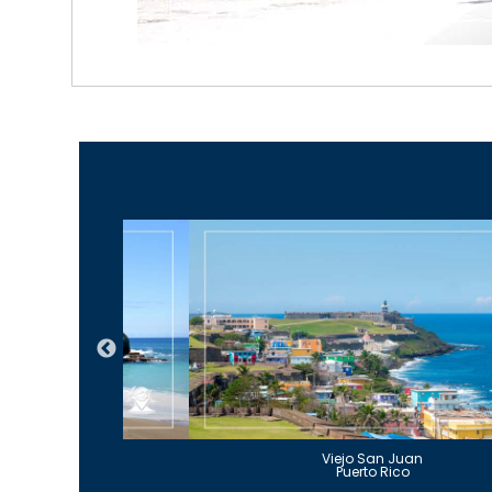
Guajataca
Viejo San Juan
to Rico
Puerto Rico