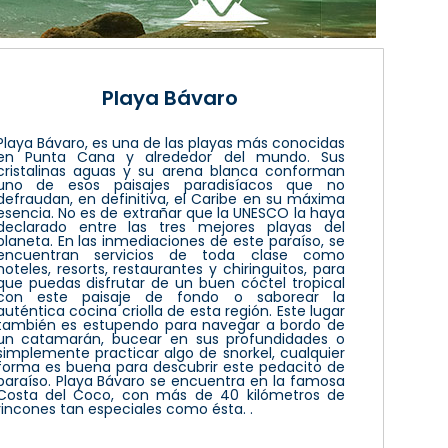
Playa Bávaro
Playa Bávaro, es una de las playas más conocidas
en Punta Cana y alrededor del mundo. Sus
cristalinas aguas y su arena blanca conforman
uno de esos paisajes paradisíacos que no
defraudan, en definitiva, el Caribe en su máxima
esencia. No es de extrañar que la UNESCO la haya
declarado entre las tres mejores playas del
planeta. En las inmediaciones de este paraíso, se
encuentran servicios de toda clase como
hoteles, resorts, restaurantes y chiringuitos, para
que puedas disfrutar de un buen cóctel tropical
con este paisaje de fondo o saborear la
auténtica cocina criolla de esta región. Este lugar
también es estupendo para navegar a bordo de
un catamarán, bucear en sus profundidades o
simplemente practicar algo de snorkel, cualquier
forma es buena para descubrir este pedacito de
paraíso. Playa Bávaro se encuentra en la famosa
Costa del Coco, con más de 40 kilómetros de
rincones tan especiales como ésta. .