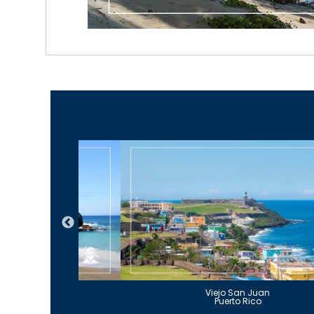
Guajataca
Viejo San Juan
to Rico
Puerto Rico