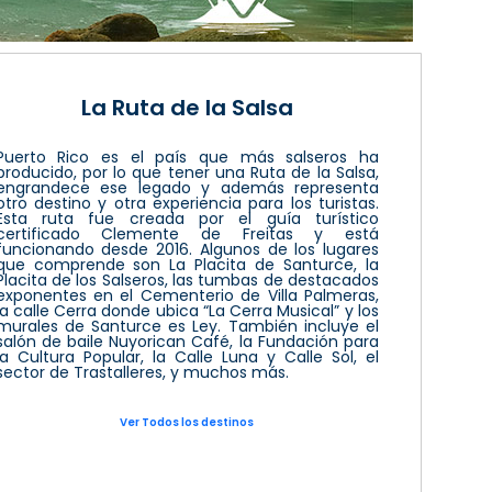
La Ruta de la Salsa
Puerto Rico es el país que más salseros ha
producido, por lo que tener una Ruta de la Salsa,
engrandece ese legado y además representa
otro destino y otra experiencia para los turistas.
Esta ruta fue creada por el guía turístico
certificado Clemente de Freitas y está
funcionando desde 2016. Algunos de los lugares
que comprende son La Placita de Santurce, la
Placita de los Salseros, las tumbas de destacados
exponentes en el Cementerio de Villa Palmeras,
la calle Cerra donde ubica “La Cerra Musical” y los
murales de Santurce es Ley. También incluye el
salón de baile Nuyorican Café, la Fundación para
la Cultura Popular, la Calle Luna y Calle Sol, el
sector de Trastalleres, y muchos más.
Ver Todos los destinos