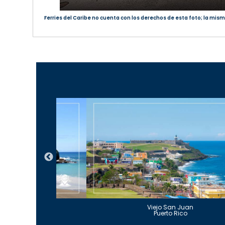
Ferries del Caribe no cuenta con los derechos de esta foto; la mism
Guajataca
Viejo San Juan
to Rico
Puerto Rico