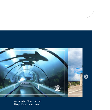
Acuarío Nacional
Alcázar 
Rep. Dominicana
Rep. Do