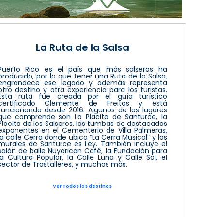
La Ruta de la Salsa
Puerto Rico es el país que más salseros ha
producido, por lo que tener una Ruta de la Salsa,
engrandece ese legado y además representa
otro destino y otra experiencia para los turistas.
Esta ruta fue creada por el guía turístico
certificado Clemente de Freitas y está
funcionando desde 2016. Algunos de los lugares
que comprende son La Placita de Santurce, la
Placita de los Salseros, las tumbas de destacados
exponentes en el Cementerio de Villa Palmeras,
la calle Cerra donde ubica “La Cerra Musical” y los
murales de Santurce es Ley. También incluye el
salón de baile Nuyorican Café, la Fundación para
la Cultura Popular, la Calle Luna y Calle Sol, el
sector de Trastalleres, y muchos más.
Ver Todos los destinos