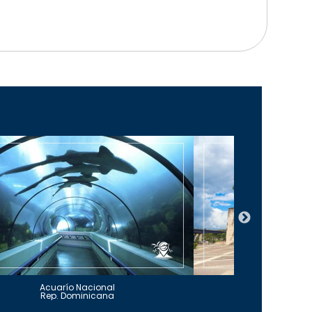
Acuarío Nacional
Alcázar 
Rep. Dominicana
Rep. Do