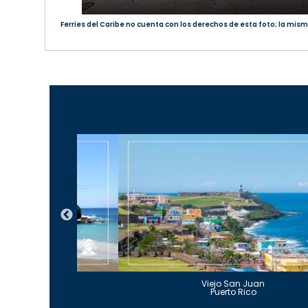
Ferries del Caribe no cuenta con los derechos de esta foto; la mism
Guajataca
Viejo San Juan
to Rico
Puerto Rico