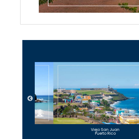
Guajataca
Viejo San Juan
to Rico
Puerto Rico