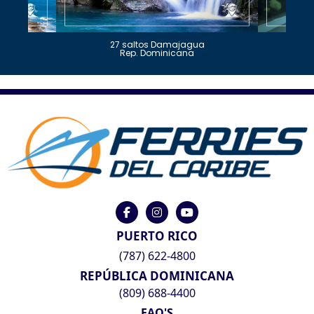
27 saltos Damajagua
Rep. Dominicana
PUERTO RICO
(787) 622-4800
REPÚBLICA DOMINICANA
(809) 688-4400
FAQ'S