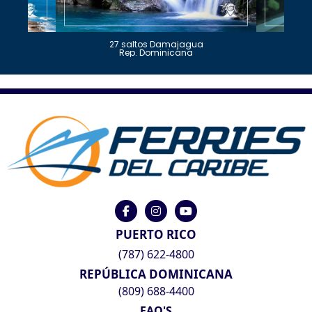
27 saltos Damajagua
Rep. Dominicana
PUERTO RICO
(787) 622-4800
REPÚBLICA DOMINICANA
(809) 688-4400
FAQ'S