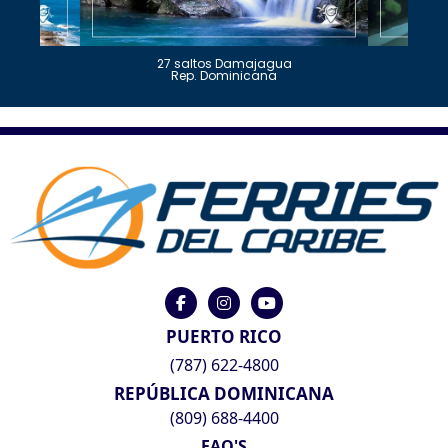
27 saltos Damajagua
Rep. Dominicana
PUERTO RICO
(787) 622-4800
REPÚBLICA DOMINICANA
(809) 688-4400
FAQ'S