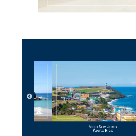
Guajataca
Viejo San Juan
to Rico
Puerto Rico