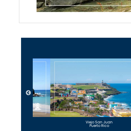
Guajataca
Viejo San Juan
to Rico
Puerto Rico