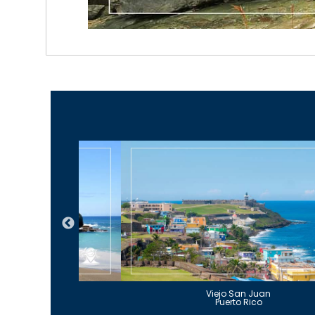
Guajataca
Viejo San Juan
to Rico
Puerto Rico