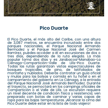
Pico Duarte
El Pico Duarte, el más alto del Caribe, con una altura
de 3,087 metros, se encuentra incrustado entre dos
parques nacionales, el Parque Nacional Armando
Bermúdez y el Parque Nacional José del Carmen
Ramírez, puedes acceder a él en excursiones de dos o
tres días, dependiendo de la ruta elegida. La más
popular toma dos días y es Jarabacoa-Manabao-La
Ciénaga-Compartición-Valle de Lilís-Pico Duarte.
Todas las rutas garantizan vistas espectaculares de
bosques tropicales, de pino, de latifoliados de
montaña y nublados. Deberás contratar un guía oficial
y mulas para las bolsas y comida en tu hotel o en el
campamento del gobierno en La Ciénaga, a la entrada
del Parque Nacional José Armando Bermúdez. Durante
el trayecto, se pernoctará en los campings oficiales de
Compartición o el Valle de Lilís. La excursión requiere
un nivel decente de condición física y resistencia; ven
preparado con botas de caminar y varias capas de
ropa para las bajas temperaturas. ¡Alcanzar la cima del
Pico Duarte debe estar en la lista de todo viajero!