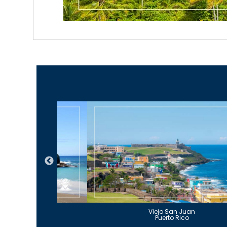
Guajataca
Viejo San Juan
to Rico
Puerto Rico