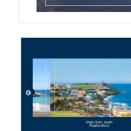
Guajataca
Viejo San Juan
to Rico
Puerto Rico