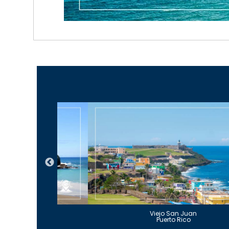
Guajataca
Viejo San Juan
to Rico
Puerto Rico