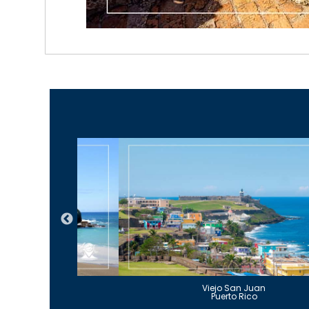
Guajataca
Viejo San Juan
to Rico
Puerto Rico