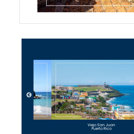
Guajataca
Viejo San Juan
to Rico
Puerto Rico