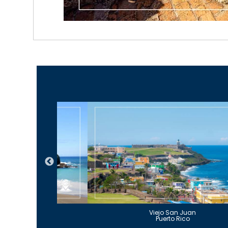
Guajataca
Viejo San Juan
to Rico
Puerto Rico