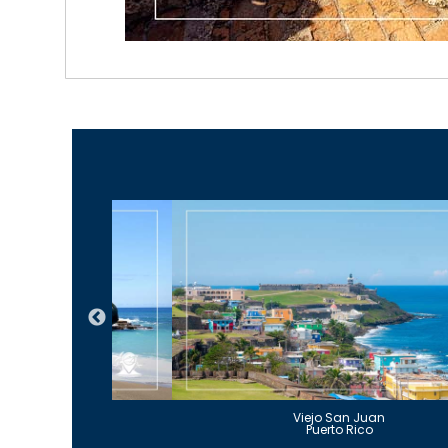
Guajataca
Viejo San Juan
to Rico
Puerto Rico