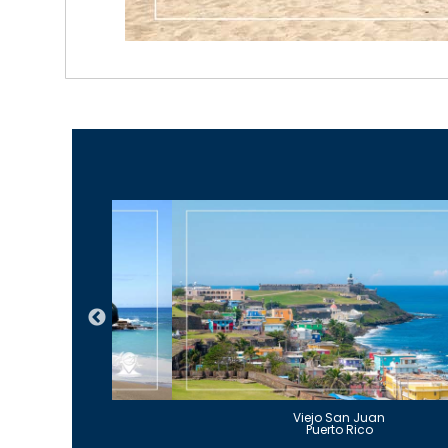
Guajataca
Viejo San Juan
to Rico
Puerto Rico