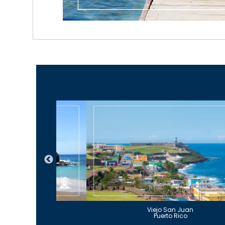
Guajataca
Viejo San Juan
to Rico
Puerto Rico