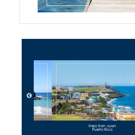
Guajataca
Viejo San Juan
to Rico
Puerto Rico