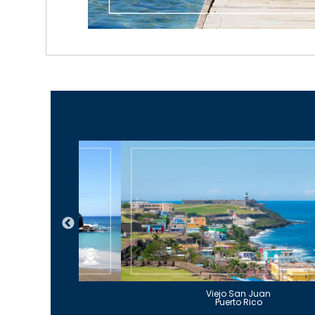
Guajataca
Viejo San Juan
to Rico
Puerto Rico