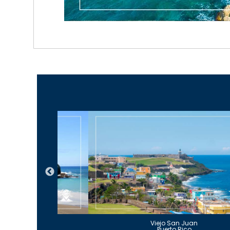
Guajataca
Viejo San Juan
to Rico
Puerto Rico