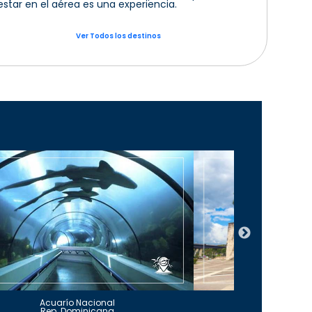
estar en el aérea es una experiencia.
Ver Todos los destinos
Acuarío Nacional
Alcázar 
Rep. Dominicana
Rep. Do