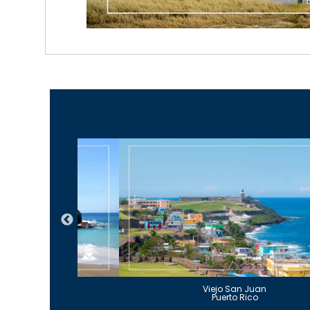
Guajataca
Viejo San Juan
to Rico
Puerto Rico