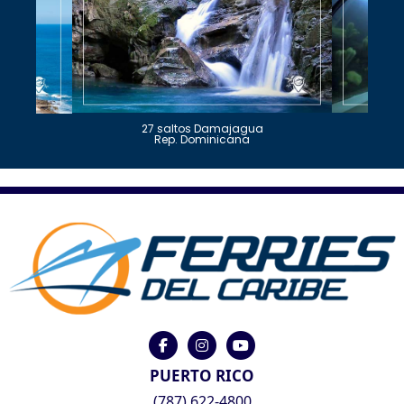
27 saltos Damajagua
Rep. Dominicana
PUERTO RICO
(787) 622-4800