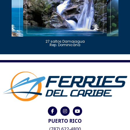
27 saltos Damajagua
Rep. Dominicana
PUERTO RICO
(787) 622-4800