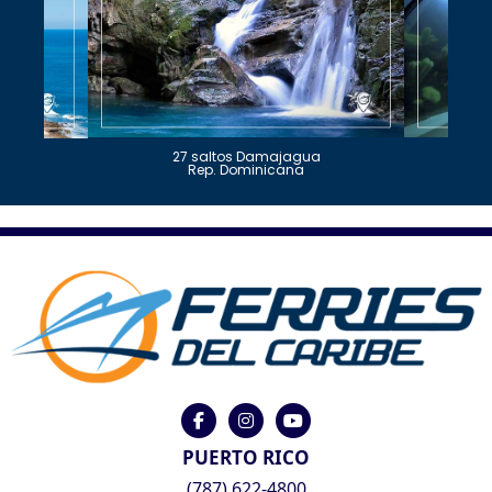
27 saltos Damajagua
Rep. Dominicana
PUERTO RICO
(787) 622-4800