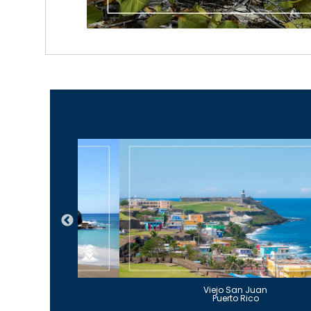
Guajataca
Viejo San Juan
to Rico
Puerto Rico