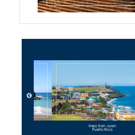
Guajataca
Viejo San Juan
to Rico
Puerto Rico