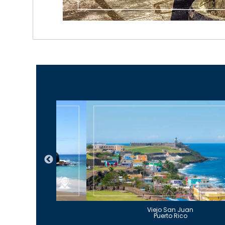
Guajataca
Viejo San Juan
to Rico
Puerto Rico