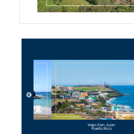
Guajataca
Viejo San Juan
to Rico
Puerto Rico