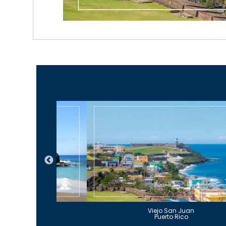
Guajataca
Viejo San Juan
to Rico
Puerto Rico