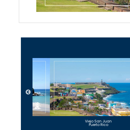
Guajataca
Viejo San Juan
to Rico
Puerto Rico