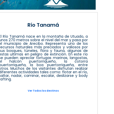
Río Tanamá
El Río Tanamá nace en la montaña de Utuado, a
unos 270 metros sobre el nivel del mar y pasa por
el municipio de Arecibo. Representa uno de los
recursos naturales más preciados y valiosos por
sus bosques, túneles, flora y fauna, algunas de
estas ultimas en peligro de extinción. En este río
se pueden apreciar tortugas marinas, langostas,
el halcón puertorriqueño, la cotorra
puertorriqueña, la boa puertorriqueña, entre
otros. Muchos de los visitantes disfrutan realizar
diferentes actividades tales como: flotar en el río,
saltar, nadar, caminar, escalar, deslizarse y body
rafting.
Ver Todos los destinos