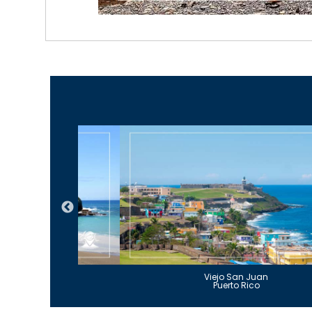
Guajataca
Viejo San Juan
to Rico
Puerto Rico