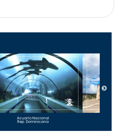
Acuarío Nacional
Alcázar 
Rep. Dominicana
Rep. Do