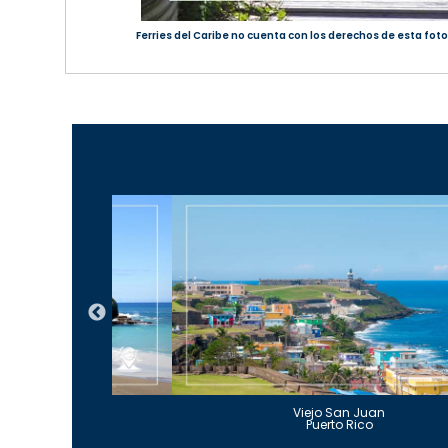
Ferries del Caribe no cuenta con los derechos de esta foto;
Guajataca
Viejo San Juan
to Rico
Puerto Rico