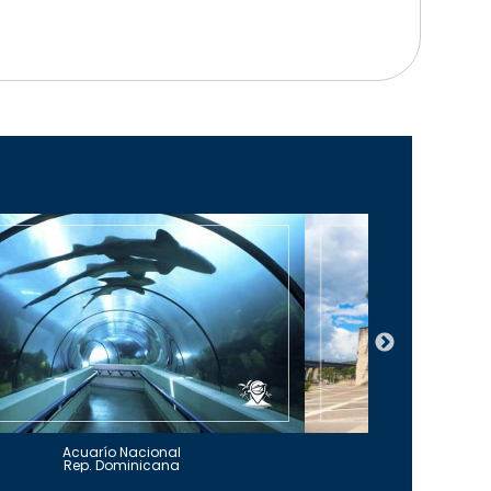
Acuarío Nacional
Alcázar 
Rep. Dominicana
Rep. Do