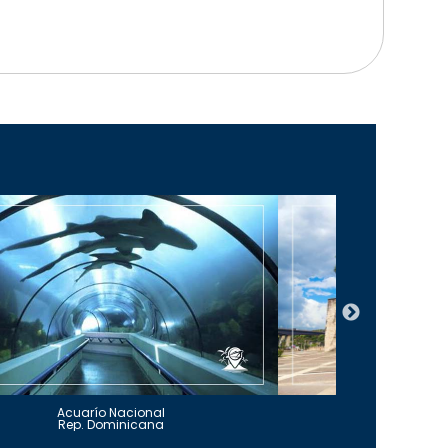
Acuarío Nacional
Alcázar 
Rep. Dominicana
Rep. Do