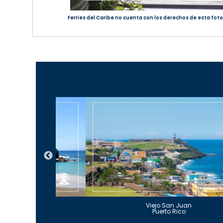
Ferries del Caribe no cuenta con los derechos de esta foto;
Guajataca
Viejo San Juan
to Rico
Puerto Rico