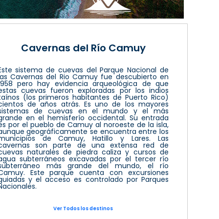
Cavernas del Río Camuy
Este sistema de cuevas del Parque Nacional de
las Cavernas del Rio Camuy fue descubierto en
1958 pero hay evidencia arqueológica de que
estas cuevas fueron exploradas por los indios
taínos (los primeros habitantes de Puerto Rico)
cientos de años atrás. Es uno de los mayores
sistemas de cuevas en el mundo y el más
grande en el hemisferío occidental. Su entrada
es por el pueblo de Camuy al noroeste de la isla,
aunque geográficamente se encuentra entre los
municipios de Camuy, Hatillo y Lares. Las
cavernas son parte de una extensa red de
cuevas naturales de piedra caliza y cursos de
agua subterráneos excavadas por el tercer río
subterráneo más grande del mundo, el río
Camuy. Este parque cuenta con excursiones
guiadas y el acceso es controlado por Parques
Nacionales.
Ver Todos los destinos