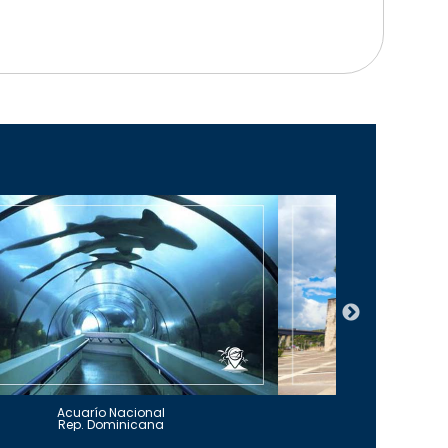
Acuarío Nacional
Alcázar 
Rep. Dominicana
Rep. Do