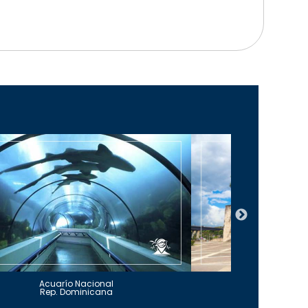
Acuarío Nacional
Alcázar 
Rep. Dominicana
Rep. Do