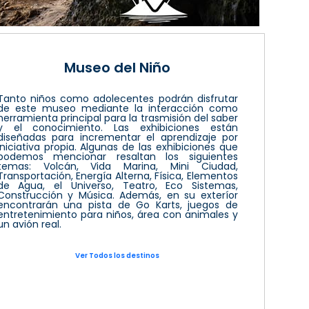
Museo del Niño
Tanto niños como adolecentes podrán disfrutar
de este museo mediante la interacción como
herramienta principal para la trasmisión del saber
y el conocimiento. Las exhibiciones están
diseñadas para incrementar el aprendizaje por
iniciativa propia. Algunas de las exhibiciones que
podemos mencionar resaltan los siguientes
temas: Volcán, Vida Marina, Mini Ciudad,
Transportación, Energía Alterna, Física, Elementos
de Agua, el Universo, Teatro, Eco Sistemas,
Construcción y Música. Además, en su exteríor
encontrarán una pista de Go Karts, juegos de
entretenimiento para niños, área con animales y
un avión real.
Ver Todos los destinos