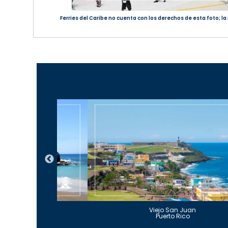
Ferries del Caribe no cuenta con los derechos de esta foto; l
Guajataca
Viejo San Juan
to Rico
Puerto Rico