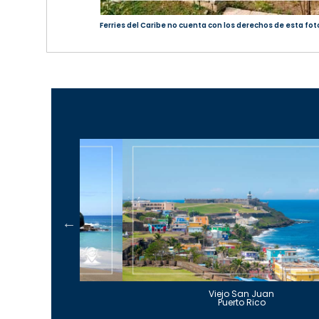
Ferries del Caribe no cuenta con los derechos de esta fot
Guajataca
Viejo San Juan
to Rico
Puerto Rico