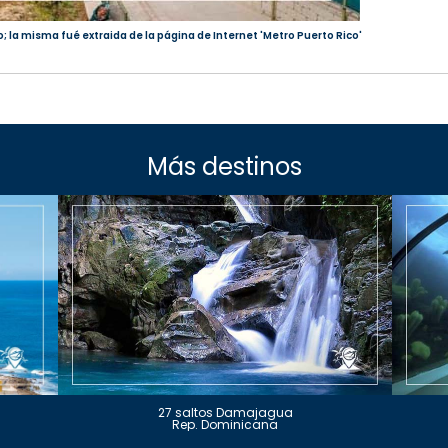
o; la misma fué extraida de la página de Internet 'Metro Puerto Rico'
Más destinos
27 saltos Damajagua
Rep. Dominicana