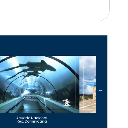
Acuarío Nacional
Alcázar 
Rep. Dominicana
Rep. Do