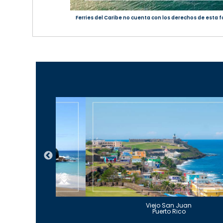
Ferries del Caribe no cuenta con los derechos de esta f
Guajataca
Viejo San Juan
to Rico
Puerto Rico