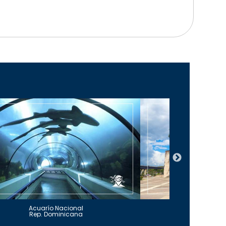
Acuarío Nacional
Alcázar 
Rep. Dominicana
Rep. Do