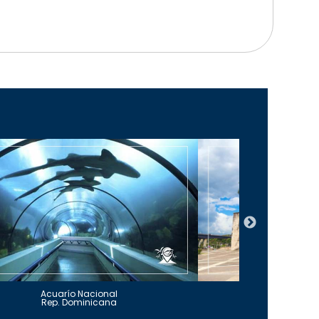
Acuarío Nacional
Alcázar 
Rep. Dominicana
Rep. Do