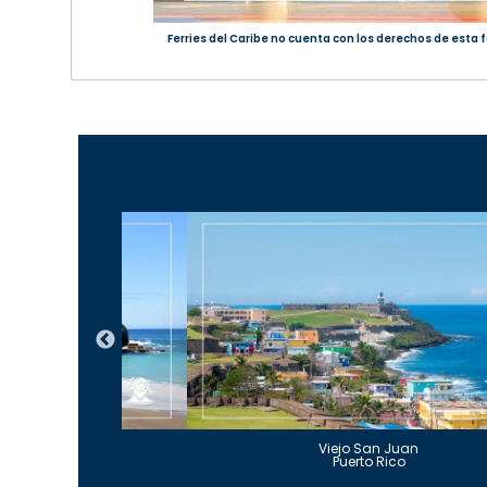
Ferries del Caribe no cuenta con los derechos de esta f
Guajataca
Viejo San Juan
to Rico
Puerto Rico